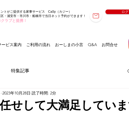
ェントがご提供する家事サービス
（カジー）
ログ
CaSy
東区・浦安市・市川市・船橋市で当日ネット予約ができます！
ロクラブと提携！
サービス案内
ご利用の流れ
おーしまの小言
Q&A
お問合せ
特集記事
ト
2023年10月28日
読了時間: 2分
任せして大満足していま