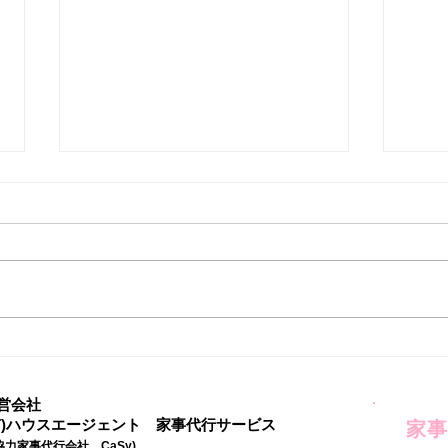
家事
自由な時間ができてはじめた
こと
営会社
有)ハウスエージェント 家事代行サービス
家事
協力家事代行会社 CaSy)