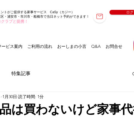
ェントがご提供する家事サービス
（カジー）
ログ
CaSy
東区・浦安市・市川市・船橋市で当日ネット予約ができます！
ロクラブと提携！
サービス案内
ご利用の流れ
おーしまの小言
Q&A
お問合せ
特集記事
ト
1月30日
読了時間: 1分
品は買わないけど家事代