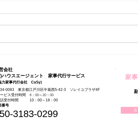
家事
自由な時間ができてはじめた
こと
営会社
有)ハウスエージェント 家事代行サービス
家事
協力家事代行会社 CaSy)
134-0083 東京都江戸川区中葛西5-42-3 ソレイユプラザ4F
サービス受付時間 8：00～20：00
電話受付時間 10：00～18：00
話番号
ス
50-3183-0299