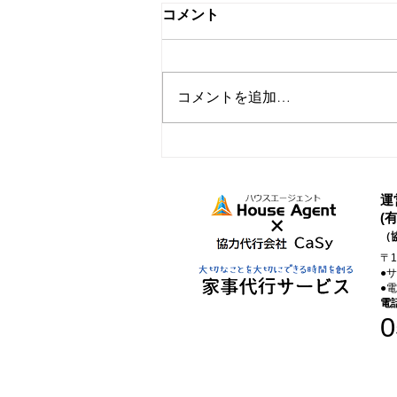
コメント
コメントを追加…
家事代行を取り入れたらでき
たこと
運
(
（
〒
●
●
電
0