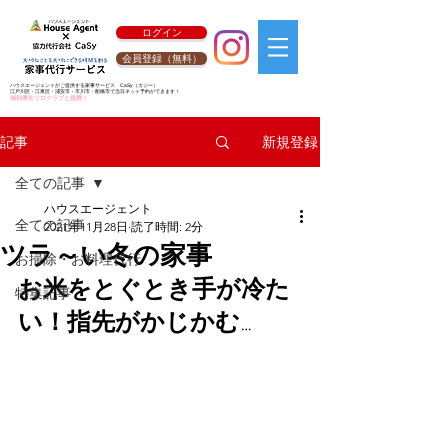
ログイン
会員登録（無料）
ハウスエージェントがご提供する家事サービス
CaSy
（カジー）
江戸川区・江東区・浦安市・市川市・船橋市で当日ネット予約ができます！
福利厚生リロクラブと提携！
新規登録
記事
全ての記事
ハウスエージェント
全ての記事
2021年11月28日
読了時間: 2分
ツラ～い冬の家事
お掃除・お料理代行
お米をとぐとき手が冷た
特集記事
い！指先がかじかむ…