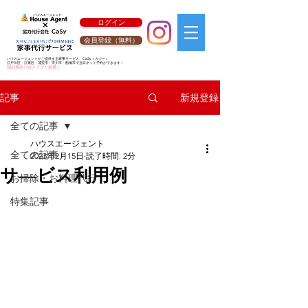
ログイン
会員登録（無料）
ハウスエージェントがご提供する家事サービス
CaSy
（カジー）
江戸川区・江東区・浦安市・市川市・船橋市で当日ネット予約ができます！
福利厚生リロクラブと提携！
新規登録
記事
全ての記事
ハウスエージェント
全ての記事
2023年2月15日
読了時間: 2分
サ―ビス利用例
お掃除・お料理代行
特集記事