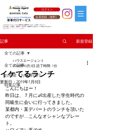
ログイン
会員登録（無料）
ハウスエージェントがご提供する家事サービス
CaSy
（カジー）
江戸川区・江東区・浦安市・市川市・船橋市で当日ネット予約ができます！
福利厚生リロクラブと提携！
新規登録
記事
全ての記事
ハウスエージェント
全ての記事
2018年10月3日
読了時間: 1分
イケてるランチ
お掃除・お料理代行
更新日：
2019年1月8日
特集記事
こんにちはー！
昨日は、７月に👶出産した学生時代の
同級生に会いに行ってきました。
某都内・某デパートのランチを頂いた
のですが…こんなオシャンなプレー
ト。