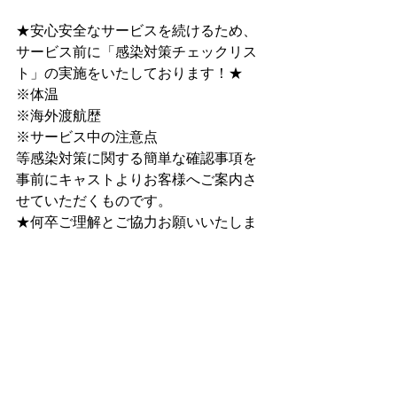
★安心安全なサービスを続けるため、
サービス前に﻿「感染対策チェックリス
ト」﻿の実施をいたしております！★
※体温
※海外渡航歴
※サービス中の注意点
等感染対策に関する簡単な確認事項を
事前にキャストよりお客様へご案内さ
せていただくものです。
★何卒ご理解とご協力お願いいたしま
す★
料金等詳細はホームページへ
まずは会員登録（無料・１分で登録完
了）を
https://www.kajidaikou.info/