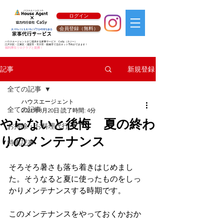
ログイン
会員登録（無料）
ハウスエージェントがご提供する家事サービス
CaSy
（カジー）
江戸川区・江東区・浦安市・市川市・船橋市で当日ネット予約ができます！
福利厚生リロクラブと提携！
新規登録
記事
全ての記事
ハウスエージェント
全ての記事
2021年8月20日
読了時間: 4分
やらないと後悔 夏の終わ
お掃除・お料理代行
りのメンテナンス
特集記事
そろそろ暑さも落ち着きはじめまし
た。そうなると夏に使ったものをしっ
かりメンテナンスする時期です。
このメンテナンスをやっておくかおか