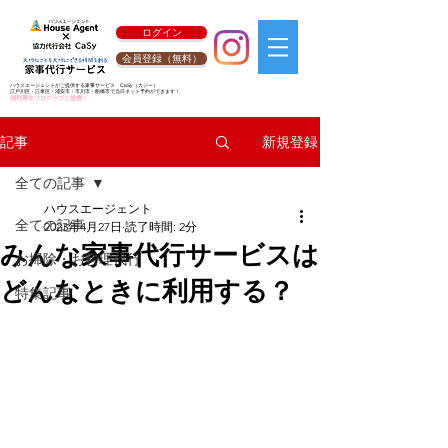
ログイン
会員登録（無料）
ハウスエージェントがご提供する家事サービス
CaSy
（カジー）
江戸川区・江東区・浦安市・市川市・船橋市で当日ネット予約ができます！
福利厚生リロクラブと提携！
新規登録
記事
全ての記事
ハウスエージェント
全ての記事
2023年4月27日
読了時間: 2分
みんな家事代行サービスは
お掃除・お料理代行
どんなときに利用する？
特集記事