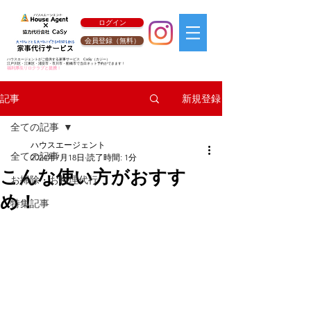
ログイン
会員登録（無料）
ハウスエージェントがご提供する家事サービス
CaSy
（カジー）
江戸川区・江東区・浦安市・市川市・船橋市で当日ネット予約ができます！
福利厚生リロクラブと提携！
新規登録
記事
全ての記事
ハウスエージェント
全ての記事
2024年7月18日
読了時間: 1分
こんな使い方がおすす
お掃除・お料理代行
め！
特集記事