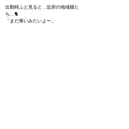
出勤時ふと見ると…近所の地域猫た
ち…🐈
「まだ寒いみたいよー」