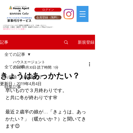
ログイン
会員登録（無料）
ハウスエージェントがご提供する家事サービス
CaSy
（カジー）
江戸川区・江東区・浦安市・市川市・船橋市で当日ネット予約ができます！
福利厚生リロクラブと提携！
新規登録
記事
全ての記事
ハウスエージェント
全ての記事
2019年3月30日
読了時間: 1分
きょうはあっかたい？
お掃除・お料理代行
更新日：
2019年4月4日
特集記事
早いもので３月終わりです。
と共に冬が終わりです🌸
最近２歳半の娘が…「きょうは、あっ
かたい？」（暖かいか？）と聞いてき
ます😊