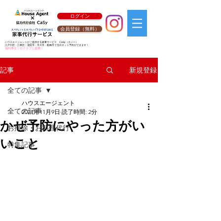
ログイン
会員登録（無料）
ハウスエージェントがご提供する家事サービス
CaSy
（カジー）
江戸川区・江東区・浦安市・市川市・船橋市で当日ネット予約ができます！
福利厚生リロクラブと提携！
新規登録
記事
全ての記事
ハウスエージェント
全ての記事
2021年11月9日
読了時間: 2分
かぜ予防にやった方がい
お掃除・お料理代行
いこと
特集記事