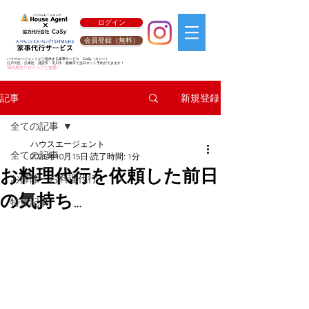
ログイン
会員登録（無料）
ハウスエージェントがご提供する家事サービス
CaSy
（カジー）
江戸川区・江東区・浦安市・市川市・船橋市で当日ネット予約ができます！
福利厚生リロクラブと提携！
新規登録
記事
全ての記事
ハウスエージェント
全ての記事
2025年10月15日
読了時間: 1分
お料理代行を依頼した前日
お掃除・お料理代行
の気持ち…
特集記事