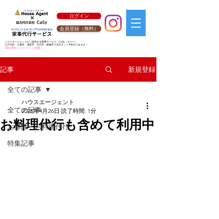
ログイン
会員登録（無料）
ハウスエージェントがご提供する家事サービス
CaSy
（カジー）
江戸川区・江東区・浦安市・市川市・船橋市で当日ネット予約ができます！
福利厚生リロクラブと提携！
新規登録
記事
全ての記事
ハウスエージェント
全ての記事
2025年4月26日
読了時間: 1分
お料理代行も含めて利用中
お掃除・お料理代行
特集記事