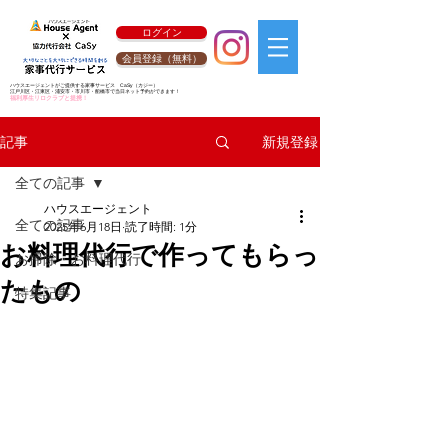
ログイン
会員登録（無料）
ハウスエージェントがご提供する家事サービス
CaSy
（カジー）
江戸川区・江東区・浦安市・市川市・船橋市で当日ネット予約ができます！
福利厚生リロクラブと提携！
新規登録
記事
全ての記事
ハウスエージェント
全ての記事
2025年6月18日
読了時間: 1分
お料理代行で作ってもらっ
お掃除・お料理代行
たもの
特集記事