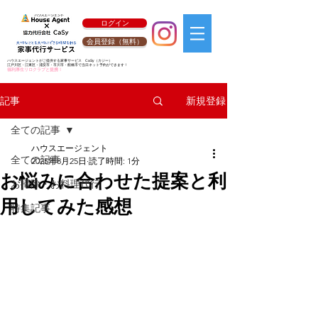
ログイン
会員登録（無料）
ハウスエージェントがご提供する家事サービス
CaSy
（カジー）
江戸川区・江東区・浦安市・市川市・船橋市で当日ネット予約ができます！
福利厚生リロクラブと提携！
新規登録
記事
全ての記事
ハウスエージェント
全ての記事
2025年8月25日
読了時間: 1分
お悩みに合わせた提案と利
お掃除・お料理代行
用してみた感想
特集記事