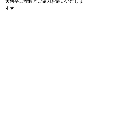
★何卒ご理解とご協力お願いいたしま
す★
料金等詳細はホームページへ
まずは会員登録（無料・１分で登録完
了）を
https://www.kajidaikou.info/
インスタフォロワーさんは割引あり
特集記事