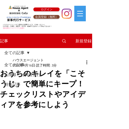
ログイン
会員登録（無料）
ハウスエージェントがご提供する家事サービス
CaSy
（カジー）
江戸川区・江東区・浦安市・市川市・船橋市で当日ネット予約ができます！
福利厚生リロクラブと提携！
新規登録
記事
全ての記事
ハウスエージェント
全ての記事
2021年9月16日
読了時間: 3分
おうちのキレイを「こそ
お掃除・お料理代行
うじ」で簡単にキープ！
特集記事
チェックリストやアイデ
ィアを参考にしよう