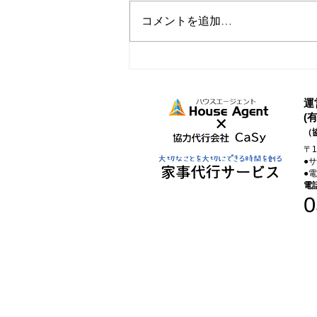
コメントを追加…
家事代行を取り入れたらでき
たこと
運
(
（
〒
●
●
電
0