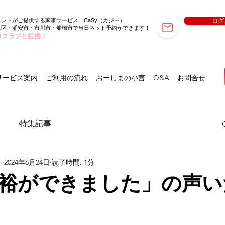
ェントがご提供する家事サービス
（カジー）
ログ
CaSy
東区・浦安市・市川市・船橋市で当日ネット予約ができます！
ロクラブと提携！
サービス案内
ご利用の流れ
おーしまの小言
Q&A
お問合せ
特集記事
ト
2024年6月24日
読了時間: 1分
裕ができました」の声い